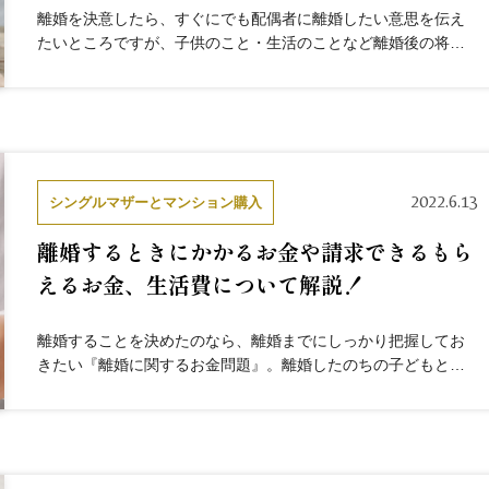
離婚を決意したら、すぐにでも配偶者に離婚したい意思を伝え
たいところですが、子供のこと・生活のことなど離婚後の将来
を見据えて事前準備しておかなければ、あとになって苦労した
り後悔したりする可能性があります。この記事では、離婚する
にあたって大...
2022.6.13
シングルマザーとマンション購入
離婚するときにかかるお金や請求できるもら
えるお金、生活費について解説！
離婚することを決めたのなら、離婚までにしっかり把握してお
きたい『離婚に関するお金問題』。離婚したのちの子どもと自
分との生活を安定したものにするためには、絶対に欠かせすこ
とのできないお金について解説していきます。 離婚するときに
かかるお金離...