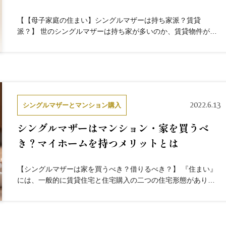
【【母子家庭の住まい】シングルマザーは持ち家派？賃貸
派？】 世のシングルマザーは持ち家が多いのか、賃貸物件が多
いのか気になりますよね。厚生労働省が行った「全国ひとり親
世帯等調査結果」より、具体的な数字で見ていきましょう。 参
考元平成28年度...
2022.6.13
シングルマザーとマンション購入
シングルマザーはマンション・家を買うべ
き？マイホームを持つメリットとは
【シングルマザーは家を買うべき？借りるべき？】 『住まい』
には、一般的に賃貸住宅と住宅購入の二つの住宅形態がありま
す。実際、シングルマザーたちは賃貸住宅と住宅購入、どちら
を選択している人が多いのでしょうか。厚生労働省がシングル
マザーを対象...