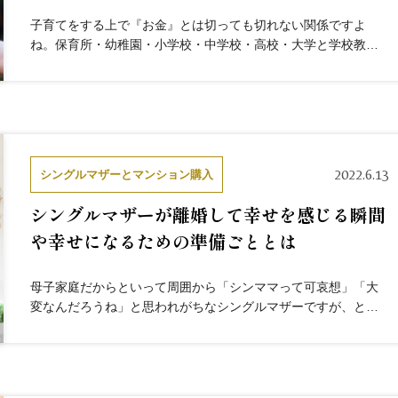
子育てをする上で『お金』とは切っても切れない関係ですよ
ね。保育所・幼稚園・小学校・中学校・高校・大学と学校教育
費のほか、塾に行ったり部活費用が必要だったりと、学校外教
育費もかかってきます。もちろん、生活費・医療費など生きて
いくための費用...
2022.6.13
シングルマザーとマンション購入
シングルマザーが離婚して幸せを感じる瞬間
や幸せになるための準備ごととは
母子家庭だからといって周囲から「シンママって可哀想」「大
変なんだろうね」と思われがちなシングルマザーですが、とて
も幸せな生活を送っているシングルマザーは大勢います。 確か
に仕事に家事に育児に…と一人でこなすには大変なことが多い
ですが、幸せ...