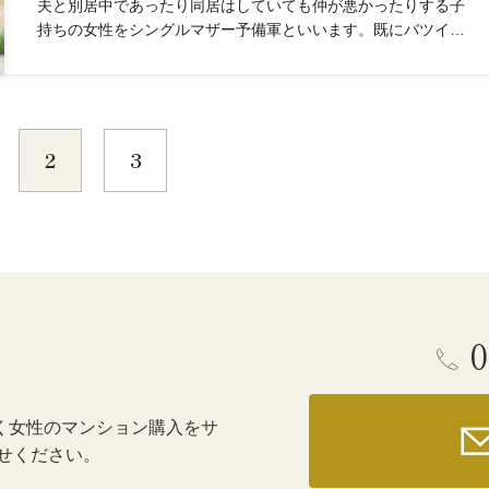
夫と別居中であったり同居はしていても仲が悪かったりする子
持ちの女性をシングルマザー予備軍といいます。既にバツイチ
な人・未婚ママは、シングルマザー予備軍ではなく現役シンマ
マに値するためシングルマザー予備軍の先輩的存在といえるで
しょう。この...
2
3
0
く女性のマンション購入をサ
せください。