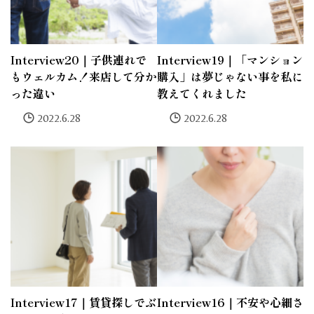
Interview20｜子供連れで
Interview19｜「マンション
もウェルカム！来店して分か
購入」は夢じゃない事を私に
った違い
教えてくれました
2022.6.28
2022.6.28
Interview17｜賃貸探しでぶ
Interview16｜不安や心細さ