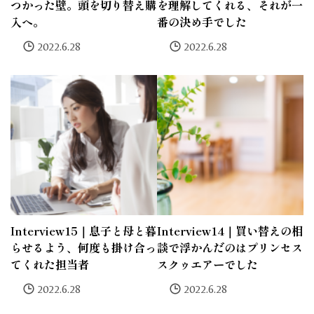
つかった壁。頭を切り替え購
を理解してくれる、それが一
入へ。
番の決め手でした
2022.6.28
2022.6.28
Interview15｜息子と母と暮
Interview14｜買い替えの相
らせるよう、何度も掛け合っ
談で浮かんだのはプリンセス
てくれた担当者
スクゥエアーでした
2022.6.28
2022.6.28